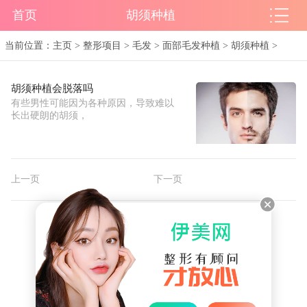
首页
胡须种植
当前位置：
主页
>
整形项目
>
毛发
>
面部毛发种植
>
胡须种植
>
胡须种植会脱落吗
有些男性可能因为各种原因，导致难以
长出硬朗的胡须，
上一页
下一页
Copyright @ 2024 伊美网
www.wxmein.com