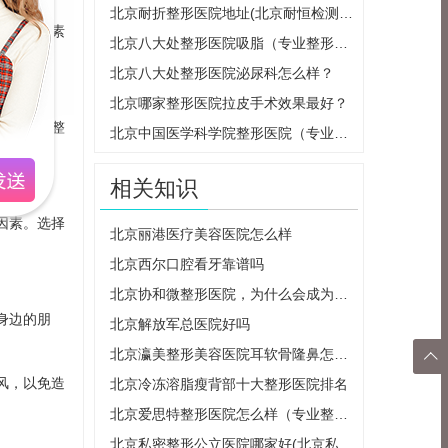
北京耐折整形医院地址(北京耐恒检测设备科技发展有限公司)
的关键因素
北京八大处整形医院吸脂（专业整形医院推荐）
和医院。
北京八大处整形医院泌尿科怎么样？
北京哪家整形医院拉皮手术效果最好？
务的牙齿整
北京中国医学科学院整形医院（专业整形医院的选择）
相关知识
因素。选择
北京丽港医疗美容医院怎么样
北京西尔口腔看牙靠谱吗
北京协和微整形医院，为什么会成为明星们的首选？
身边的朋
北京解放军总医院好吗
北京瀛美整形美容医院耳软骨隆鼻怎么样、多少钱

风，以免造
北京冷冻溶脂瘦背部十大整形医院排名
返回
北京爱思特整形医院怎么样（专业整形医院的口碑和服务介绍）
顶部
北京私密整形公立医院哪家好(北京私密整形公立医院哪家好一点)