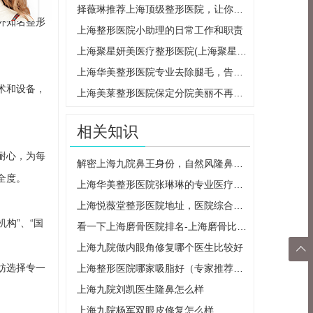
择薇琳推荐上海顶级整形医院，让你美丽不再遥远
外知名整形
上海整形医院小助理的日常工作和职责
上海聚星妍美医疗整形医院(上海聚星妍美医疗整形医院怎么样)
上海华美整形医院专业去除腿毛，告别烦恼
术和设备，
上海美莱整形医院保定分院美丽不再遥远
相关知识
耐心，为每
解密上海九院鼻王身份，自然风隆鼻医生客观评价
全度。
上海华美整形医院张琳琳的专业医疗经验分享
上海悦薇堂整形医院地址，医院综合实力+面部吸脂瘦脸案例
构”、“国
看一下上海磨骨医院排名-上海磨骨比较好的医院！
上海九院做内眼角修复哪个医生比较好

妨选择专一
上海整形医院哪家吸脂好（专家推荐的整形医院）
返回
上海九院刘凯医生隆鼻怎么样
顶部
上海九院杨军双眼皮修复怎么样