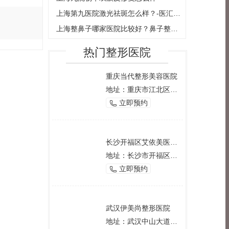
上海第九医院激光祛斑怎么样？-医汇总-祛斑术后果
上海整鼻子哪家医院比较好？鼻子整形医院排名+收费价格全新一览！
热门整形医院
重庆当代整形美容医院
地址：重庆市江北区观音桥西环路2号
立即预约

长沙开福区艾依美医学美容机构
地址：长沙市开福区芙蓉中路一段191号好来登酒店12楼
立即预约

武汉伊美尚整形医院
地址：武汉中山大道1166号