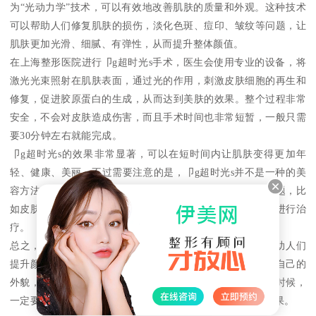
为“光动力学”技术，可以有效地改善肌肤的质量和外观。这种技术
可以帮助人们修复肌肤的损伤，淡化色斑、痘印、皱纹等问题，让
肌肤更加光滑、细腻、有弹性，从而提升整体颜值。
在上海整形医院进行卩g超时光s手术，医生会使用专业的设备，将
激光光束照射在肌肤表面，通过光的作用，刺激皮肤细胞的再生和
修复，促进胶原蛋白的生成，从而达到美肤的效果。整个过程非常
安全，不会对皮肤造成伤害，而且手术时间也非常短暂，一般只需
要30分钟左右就能完成。
卩g超时光s的效果非常显著，可以在短时间内让肌肤变得更加年
轻、健康、美丽。不过需要注意的是，卩g超时光s并不是一种的美
容方法，它只能改善肌肤表面的问题，对于深层次的皮肤问题，比
如皮肤松弛、深层皱纹等，就需要采用其他的整形手术方法进行治
疗。
总之，卩g超时光s是一种非常有效的激光美容技术，可以帮助人们
提升颜值，让肌肤更加美丽、光滑、年轻。如果你也想改善自己的
外貌，不妨考虑一下这种手术。当然，在选择医院和医生的时候，
一定要选择正规、专业的整形医院，以确保手术的安全和效果。