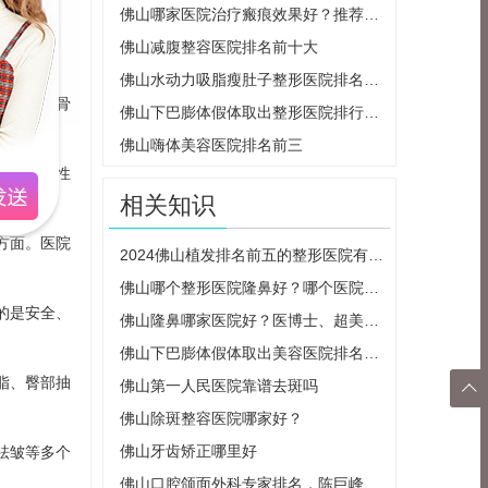
佛山哪家医院治疗瘢痕效果好？推荐切除缝合法治疗瘢痕的医院
等多个方
佛山减腹整容医院排名前十大
佛山水动力吸脂瘦肚子整形医院排名前三（选择整形医院需要注意的事项）
形包括颧骨
佛山下巴膨体假体取出整形医院排行榜（为你推荐佛山地区最好的整形医院）
佛山嗨体美容医院排名前三
用的是个性
相关知识
方面。医院
2024佛山植发排名前五的整形医院有哪些
佛山哪个整形医院隆鼻好？哪个医院拥有严谨的态度、娴熟的操作技巧的医生？
的是安全、
佛山隆鼻哪家医院好？医博士、超美、梦露等5家综合实力对比，任你选
佛山下巴膨体假体取出美容医院排名前十
脂、臀部抽
佛山第一人民医院靠谱去斑吗

佛山除斑整容医院哪家好？
返回
佛山牙齿矫正哪里好
祛皱等多个
顶部
佛山口腔颌面外科专家排名，陈巨峰、彭国光等五位美牙大咖在线一览