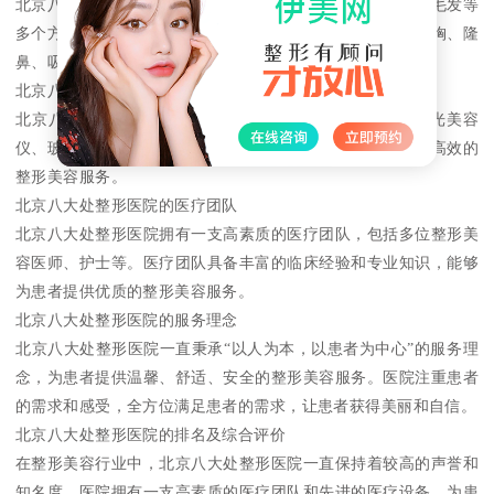
北京八大处整形医院的专业领域涵盖了面部、身体、皮肤、毛发等
多个方面。医院拥有多位整形美容医师，能够为患者提供丰胸、隆
鼻、吸脂、双眼皮等多种整形美容项目。
北京八大处整形医院的医疗设备
北京八大处整形医院拥有一批国际先进的医疗设备，如激光美容
仪、玻尿酸注射仪等。这些设备能够为患者提供更加安全、高效的
整形美容服务。
北京八大处整形医院的医疗团队
北京八大处整形医院拥有一支高素质的医疗团队，包括多位整形美
容医师、护士等。医疗团队具备丰富的临床经验和专业知识，能够
为患者提供优质的整形美容服务。
北京八大处整形医院的服务理念
北京八大处整形医院一直秉承“以人为本，以患者为中心”的服务理
念，为患者提供温馨、舒适、安全的整形美容服务。医院注重患者
的需求和感受，全方位满足患者的需求，让患者获得美丽和自信。
北京八大处整形医院的排名及综合评价
在整形美容行业中，北京八大处整形医院一直保持着较高的声誉和
知名度。医院拥有一支高素质的医疗团队和先进的医疗设备，为患