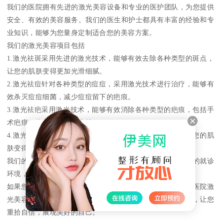
我们的医院拥有先进的激光美容设备和专业的医护团队，为您提供
安全、有效的美容服务。我们的医生和护士都具有丰富的经验和专
业知识，能够为您量身定制适合您的美容方案。
我们的激光美容项目包括
1.激光祛斑采用先进的激光技术，能够有效去除各种类型的斑点，
让您的肌肤变得更加光滑细腻。
2.激光祛痘针对各种类型的痘痘，采用激光技术进行治疗，能够有
效杀灭痘痘细菌，减少痘痘留下的疤痕。
3.激光祛疤采用激光技术，能够有效消除各种类型的疤痕，包括手
术疤痕、烧伤疤痕、痘疤等。
4.激光除皱采用激光技术，能够有效去除皮肤上的皱纹，让您的肌
肤变得更年轻、更有弹性。
我们的医院注重服务质量和顾客体验，为您提供舒适、温馨的就诊
环境，让您在美容的同时也能够享受到愉悦的体验。
如果您正在寻找一家专业的激光美容中心，保定华仁皮肤病医院激
光美容中心将是您的不二选择。我们将为您打造美丽新形象，让您
重拾自信，展现美好的自己。