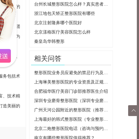
台州长城整形医院怎么样？真实患者分享心路历程
全、舒适的
浙江地包天矫正整形医院有哪些
形技术。
北京注射隆鼻哪个医院好
成。医生团
北京漾格医疗美容医院怎么样
术，能够为
秦皇岛华韩整形
、双眼皮、
相关问答
整形医院业务员应避免的禁忌行为及应对步骤
服务包括术
上海琳美整形医院的专业资质及正规性分析
合肥福华医疗美容门诊部推荐医生介绍
富、技术精
深圳专业磨骨整形医院（深圳专业磨骨整形医院有哪些）
打造美丽的
广州天河公园附近的整形医院（推荐几家专业的整形医院）

上海最好的韩式整形医院（专业整形医院推荐）
返回
北京二炮整形医院电话（咨询与预约方式）
顶部
南京有哪些整形医院值得推荐？