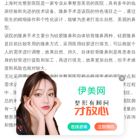
上海时光整形医院是一家专业从事整形美容的医院，具有多年的临
床经验和先进的技术设备。隆鼻手术是该院的特色项目之一，通过
医生的精细操作和个性化设计，能够为患者打造出自然、美观的鼻
型。
该院的隆鼻手术主要分为硅胶隆鼻和自体软骨隆鼻两种。硅胶隆鼻
是目前比较常用的隆鼻方式，采用医用硅胶进行填充，可以根据个
人的需求进行调整，效果自然、持久。自体软骨隆鼻则是将患者自
身的软骨进行提取和加工，再进行填充，效果更加自然，但手术难
度和风险也相对较大。
无论采用哪种方式，上海时光整形医院都会根据患者的面部特点和
需求进行个性化设计，确保隆鼻效果符合患者的期望。手术过程
中，医生会进行精细的操作，避免出现不必要的并发症和后遗症。
总的来说，上海时光整形医院的隆鼻效果还是比较不错的。该院拥
有一支经验丰富、技术娴熟的医疗团队，能够为患者提供高质量的
整形美容服务。如果你想进行隆鼻手术，可以考虑到该院进行咨询
和预约。