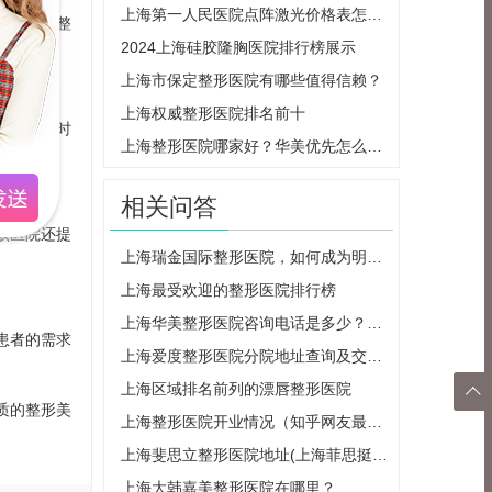
上海第一人民医院点阵激光价格表怎么样？特色项目精选，医生实力分析
水平。在整
2024上海硅胶隆胸医院排行榜展示
上海市保定整形医院有哪些值得信赖？
上海权威整形医院排名前十
效率，同时
上海整形医院哪家好？华美优先怎么样？
相关问答
该医院还提
上海瑞金国际整形医院，如何成为明星和富豪们的首选？（专家详细介绍）
上海最受欢迎的整形医院排行榜
上海华美整形医院咨询电话是多少？了解一下
患者的需求
上海爱度整形医院分院地址查询及交通路线
上海区域排名前列的漂唇整形医院

质的整形美
上海整形医院开业情况（知乎网友最新报道）
返回
上海斐思立整形医院地址(上海菲思挺医疗器械有限公司)
顶部
上海大韩嘉美整形医院在哪里？