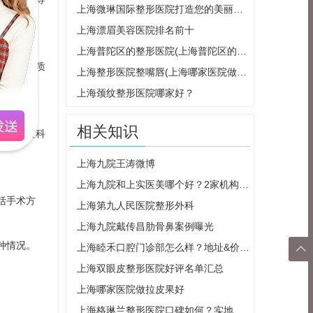
上海微琳国际整形医院打造您的美丽人生
上海漂眉美容医院排名前十
上海普陀区的整形医院(上海普陀区的整形医院有哪些)
构、皮肤质
上海整形医院整嘴唇(上海哪家医院做嘴唇手术好一点)
上海颈纹整形医院哪家好？
相关知识
标。通过科
上海九院王涛微博
上海九院和上实医美哪个好？2家机构实力对比，热度齐飚，你选哪家？
括手术方
上海第九人民医院整形外科
上海九院戴传昌肋骨鼻案例曝光
种情况。
上海睦禾口腔门诊部怎么样？地址&价格表汇总，2024看牙指南！

上海双眼皮整形医院好评名单汇总
返回
上海哪家医院做拉皮果好
顶部
上海格琳兰整形医院口碑如何？实地探访介绍医院内部设施