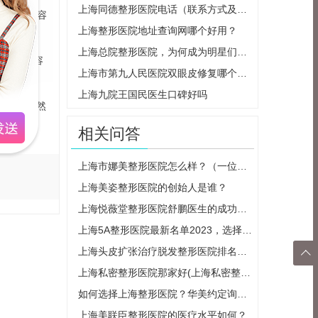
上海同德整形医院电话（联系方式及咨询服务）
、微针美容
上海整形医院地址查询网哪个好用？
上海总院整形医院，为何成为明星们的首选？
的整形美容
上海市第九人民医院双眼皮修复哪个医生比较好
上海九院王国民医生口碑好吗
理念。虽然
二选择。
相关问答
上海市娜美整形医院怎么样？（一位亲身体验者的真实介绍）
上海美姿整形医院的创始人是谁？
上海悦薇堂整形医院舒鹏医生的成功经验分享
上海5A整形医院最新名单2023，选择哪家更安全可靠？
上海头皮扩张治疗脱发整形医院排名前三

上海私密整形医院那家好(上海私密整形医院三甲)
返回
如何选择上海整形医院？华美约定询带你了解最佳选择
顶部
上海美联臣整形医院的医疗水平如何？